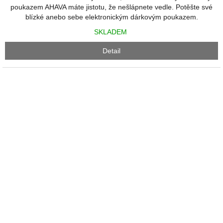
z
poukazem AHAVA máte jistotu, že nešlápnete vedle. Potěšte své
5
blízké anebo sebe elektronickým dárkovým poukazem.
hvězdiček.
SKLADEM
Detail