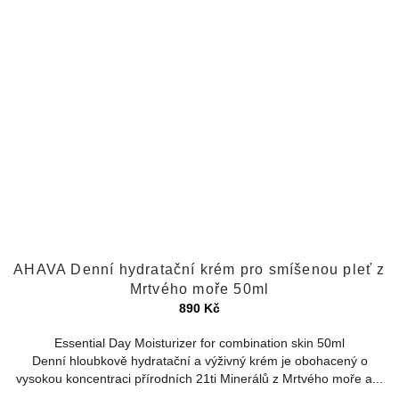
Průměrné
AHAVA Denní hydratační krém pro smíšenou pleť z
hodnocení
produktu
Mrtvého moře 50ml
je
890 Kč
4,1
z
Essential Day Moisturizer for combination skin 50ml
5
Denní hloubkově hydratační a výživný krém je obohacený o
hvězdiček.
vysokou koncentraci přírodních 21ti Minerálů z Mrtvého moře a...