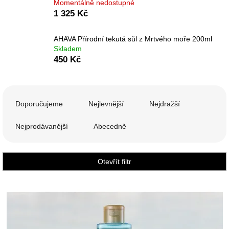
Momentálně nedostupné
1 325 Kč
AHAVA Přírodní tekutá sůl z Mrtvého moře 200ml
Skladem
450 Kč
Ř
a
Doporučujeme
Nejlevnější
Nejdražší
z
e
Nejprodávanější
Abecedně
n
í
p
Otevřít filtr
r
o
V
d
ý
u
p
k
i
t