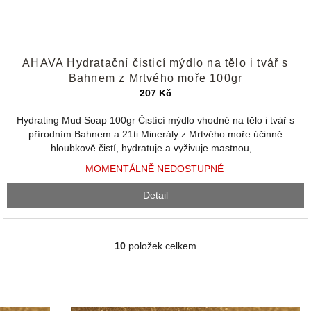
Průměrné
AHAVA Hydratační čisticí mýdlo na tělo i tvář s
hodnocení
produktu
Bahnem z Mrtvého moře 100gr
je
207 Kč
4,3
z
Hydrating Mud Soap 100gr Čistící mýdlo vhodné na tělo i tvář s
5
přírodním Bahnem a 21ti Minerály z Mrtvého moře účinně
hvězdiček.
hloubkově čistí, hydratuje a vyživuje mastnou,...
MOMENTÁLNĚ NEDOSTUPNÉ
Detail
10
položek celkem
O
v
l
á
d