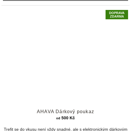
DOPRAVA
ZDARMA
Průměrné
AHAVA Dárkový poukaz
hodnocení
produktu
500 Kč
od
je
5,0
Trefit se do vkusu není vždy snadné, ale s elektronickým dárkovým