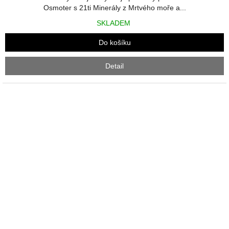
hvězdiček.
Osmoter s 21ti Minerály z Mrtvého moře a...
SKLADEM
Do košíku
Detail