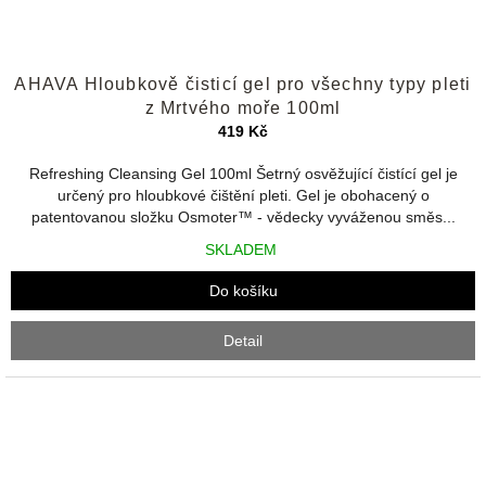
Průměrné
AHAVA Hloubkově čisticí gel pro všechny typy pleti
hodnocení
produktu
z Mrtvého moře 100ml
je
419 Kč
4,8
z
Refreshing Cleansing Gel 100ml Šetrný osvěžující čistící gel je
5
určený pro hloubkové čištění pleti. Gel je obohacený o
hvězdiček.
patentovanou složku Osmoter™ - vědecky vyváženou směs...
SKLADEM
Do košíku
Detail