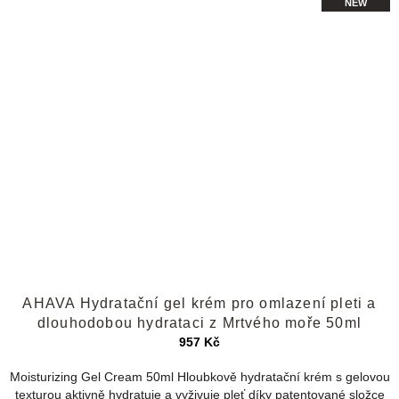
NEW
Průměrné
AHAVA Hydratační gel krém pro omlazení pleti a
hodnocení
produktu
dlouhodobou hydrataci z Mrtvého moře 50ml
je
957 Kč
4,2
z
Moisturizing Gel Cream 50ml Hloubkově hydratační krém s gelovou
5
texturou aktivně hydratuje a vyživuje pleť díky patentované složce