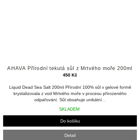
Průměrné
AHAVA Přírodní tekutá sůl z Mrtvého moře 200ml
hodnocení
produktu
450 Kč
je
4,2
Liquid Dead Sea Salt 200ml Přírodní 100% sůl v gelové formě
z
krystalizovala z vod Mrtvého moře v procesu přirozeného
5
odpařování. Sůl obsahuje unikátní...
hvězdiček.
SKLADEM
Do košíku
Detail