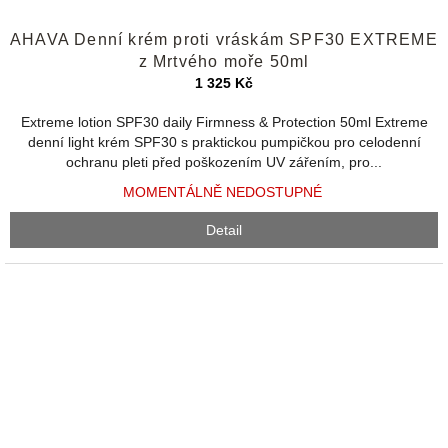
Průměrné
AHAVA Denní krém proti vráskám SPF30 EXTREME
hodnocení
produktu
z Mrtvého moře 50ml
je
1 325 Kč
4,1
z
Extreme lotion SPF30 daily Firmness & Protection 50ml Extreme
5
denní light krém SPF30 s praktickou pumpičkou pro celodenní
hvězdiček.
ochranu pleti před poškozením UV zářením, pro...
MOMENTÁLNĚ NEDOSTUPNÉ
Detail