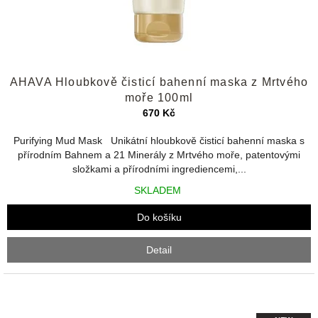
Průměrné
AHAVA Hloubkově čisticí bahenní maska z Mrtvého
hodnocení
produktu
moře 100ml
je
670 Kč
4,7
z
Purifying Mud Mask Unikátní hloubkově čisticí bahenní maska s
5
přírodním Bahnem a 21 Minerály z Mrtvého moře, patentovými
hvězdiček.
složkami a přírodními ingrediencemi,...
SKLADEM
Do košíku
Detail