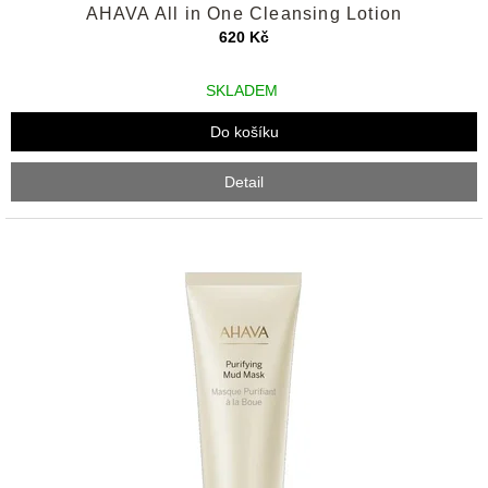
AHAVA All in One Cleansing Lotion
hodnocení
produktu
620 Kč
je
4,7
SKLADEM
z
5
Do košíku
hvězdiček.
Detail