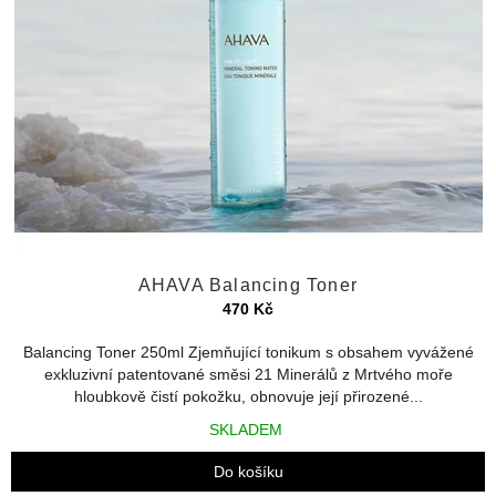
s
ů
p
r
o
d
u
k
t
ů
Průměrné
AHAVA Balancing Toner
hodnocení
produktu
470 Kč
je
4,4
Balancing Toner 250ml Zjemňující tonikum s obsahem vyvážené
z
exkluzivní patentované směsi 21 Minerálů z Mrtvého moře
5
hloubkově čistí pokožku, obnovuje její přirozené...
hvězdiček.
SKLADEM
Do košíku