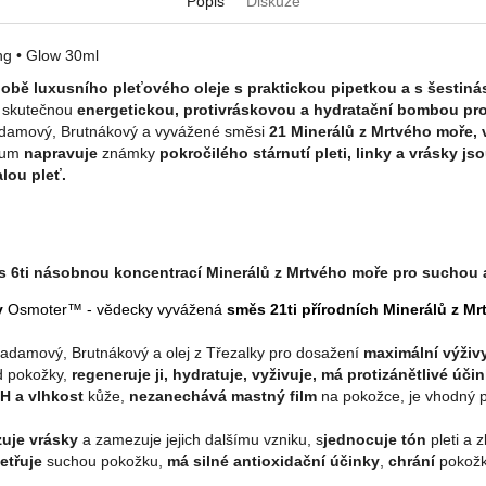
Popis
Diskuze
g • Glow 30ml
době luxusního pleťového oleje s praktickou pipetkou a s šesti
e skutečnou
energetickou, protivráskovou a hydratační bombou pro 
kadamový, Brutnákový a vyvážené směsi
21
Minerálů z Mrtvého moře, v
érum
n
apravuje
známky
pokročilého stárnutí pleti, linky a vrásky js
lou pleť.
 6ti násobnou koncentrací Minerálů z Mrtvého moře pro suchou a
y
Osmoter™
- vědecky vyvážená
směs 21ti přírodních Minerálů z M
kadamový, Brutnákový a olej z Třezalky pro dosažení
maximální výživ
d pokožky,
regeneruje ji, hydratuje, vyživuje, má protizánětlivé úči
H a vlhkost
kůže,
nezanechává mastný film
na pokožce, je vhodný p
zuje vrásky
a zamezuje jejich dalšímu vzniku,
s
jednocuje tón
pleti a z
etřuje
suchou pokožku,
má silné antioxidační účinky
,
chrání
pokožk