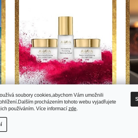
oužívá soubory cookies,abychom Vám umožnili
S
ohlížení.Dalším procházením tohoto webu vyjadřujete
jich používáním. Více informací
zde
.
 platba
EET
GDPR
Obchodní podmínky
í