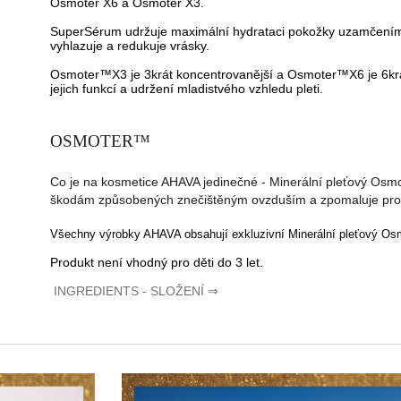
Osmoter X6 a Osmoter X3.
SuperSérum udržuje maximální hydrataci pokožky uzamčením vlh
vyhlazuje a redukuje vrásky.
Osmoter™X3 je 3krát koncentrovanější a Osmoter™X6 je 6kr
jejich funkcí a udržení mladistvého vzhledu pleti.
OSMOTER
™
Co je na kosmetice AHAVA jedinečné - Minerální pleťový Osmoter
škodám způsobených znečištěným ovzduším a zpomaluje proces
Všechny výrobky AHAVA obsahují exkluzivní Minerální pleťový O
Produkt není vhodný pro děti do 3 let.
INGREDIENTS - SLOŽENÍ
⇒