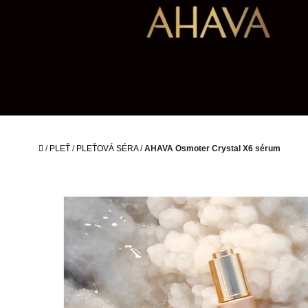
Přejít
na
obsah
Domů
/
PLEŤ
/
PLEŤOVÁ SÉRA
/
AHAVA Osmoter Crystal X6 sérum