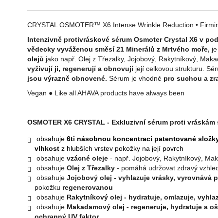
CRYSTAL OSMOTER™ X6 Intense Wrinkle Reduction • Firmin
Intenzivně protivráskové sérum Osmoter Crystal X6 v po
vědecky vyváženou směsí 21 Minerálů z Mrtvého moře,
j
olejů
jako např. Olej z Třezalky, Jojobový, Rakytníkový, Ma
vyživují ji, regenerují a obnovují
její celkovou strukturu. S
jsou výrazně obnovené.
Sérum je vhodné
pro suchou a zra
Vegan
●
Like all AHAVA products have always been
OSMOTER X6 CRYSTAL - Exkluzivní sérum proti vráskám s
obsahuje
6ti násobnou koncentraci patentované složk
vlhkost
z hlubších vrstev pokožky na její povrch
obsahuje
vzácné oleje
- např. Jojobový, Rakytníkový, Ma
obsahuje
Olej z Třezalky
- pomáhá udržovat zdravý vzhle
obsahuje
Jojobový olej -
vyhlazuje vrásky, vyrovnává p
pokožku
regenerovanou
obsahuje
Rakytníkový olej - hydratuje, omlazuje, vyhla
obsahuje
Makadamový olej - regeneruje, hydratuje a oš
ochranný UV faktor