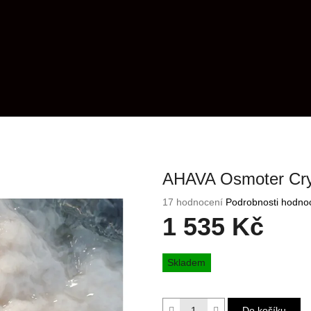
AHAVA Osmoter Cry
Průměrné
17 hodnocení
Podrobnosti hodno
hodnocení
1 535 Kč
produktu
je
Měrná
4,5
Skladem
cena:
z
5
hvězdiček.
Do košíku