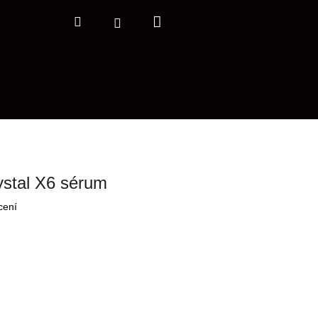
Nákupní
Hledat
Přihlášení
košík
stal X6 sérum
cení