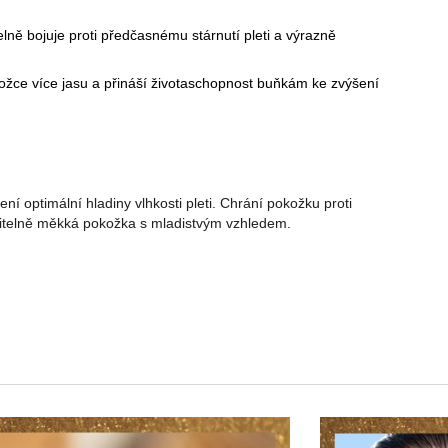
ně bojuje proti předčasnému stárnutí pleti a výrazně
ce více jasu a přináší životaschopnost buňkám ke zvýšení
í optimální hladiny vlhkosti pleti. Chrání pokožku proti
řitelně měkká pokožka s mladistvým vzhledem.