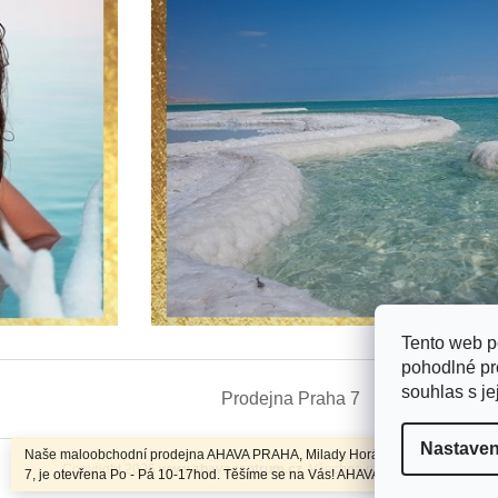
Tento web p
pohodlné pr
Z
souhlas s je
á
Prodejna Praha 7
Doprava a
p
a
Nastaven
Naše maloobchodní prodejna AHAVA PRAHA, Milady Horákové 860/76, Praha
t
Copyright 2026
www.ahavacentrum.cz
. Všechna práva vyhrazena.
7, je otevřena Po - Pá 10-17hod. Těšíme se na Vás! AHAVA TEAM
í