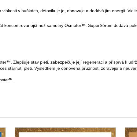
kosti v buňkách, detoxikuje je, obnovuje a dodává jim energii. Viditel
át koncentrovanejší než samotný Osmoter™. SuperSérum dodává pokož
™. Zlepšuje stav pleti, zabezpečuje její regeneraci a přispívá k udržen
 stárnutí pleti. Výsledkem je obnovená pružnost, zdravější a neuvě
smoter™.