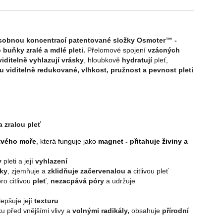
násobnou koncentrací patentované složky Osmoter™ -
buňky zralé a mdlé pleti.
Přelomové spojení
vzácných
iditelně vyhlazují vrásky
, hloubkově
hydratují
pleť,
ou viditelně redukované, vlhkost, pružnost a pevnost pleti
 zralou pleť
rtvého moře
, která funguje jako
magnet - přitahuje živiny a
y
pleti a její
vyhlazení
nky
, zjemňuje a
zklidňuje začervenalou a
citlivou pleť
ro citlivou
pleť
,
nezacpává póry
a udržuje
lepšuje její
texturu
u před vnějšími vlivy a
volnými radikály,
obsahuje
přírodní