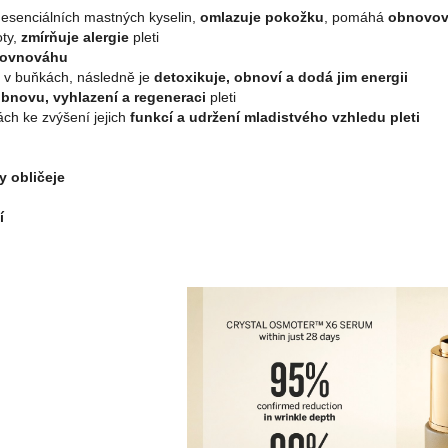
esenciálních mastných kyselin,
omlazuje pokožku
, pomáhá
obnovova
ty,
zmírňuje alergie
pleti
rovnováhu
 v buňkách, následně je
detoxikuje, obnoví a dodá jim energii
bnovu, vyhlazení a regeneraci
pleti
ch ke zvýšení jejich
funkcí a udržení mladistvého vzhledu pleti
y obličeje
ní