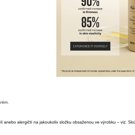
krém.
ělí anebo alergičtí na jakoukoliv složku obsaženou ve výrobku – viz. Slo