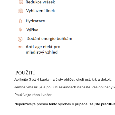
POU
ŽIT
Í
Aplikujte 3 až 4 kapky na čistý obličej, okolí úst, krk a dekolt.
Jemně vmasíruje a po 30ti sekundách naneste Váš oblíbený 
Používejte ráno i večer.
Nepoužívejte prosím tento výrobek v případě, že jste přecitliv