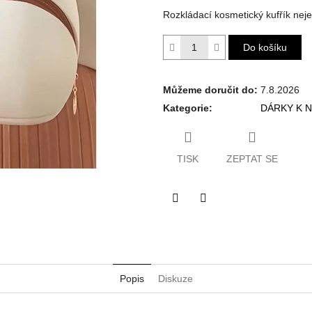
Rozkládací kosmetický kufřík neje
Do košíku
Můžeme doručit do:
7.8.2026
Kategorie
:
DÁRKY K 
TISK
ZEPTAT SE
Twitter
Facebook
Popis
Diskuze