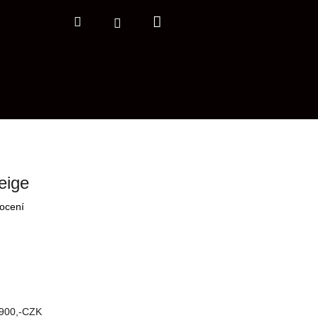
Nákupní
Hledat
Přihlášení
košík
eige
ocení
900,-CZK