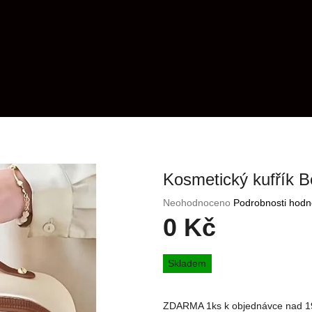
Kosmetický kufřík B
Průměrné
Neohodnoceno
Podrobnosti hodn
hodnocení
0 Kč
produktu
je
Měrná
0,0
Skladem
cena:
z
5
hvězdiček.
ZDARMA 1ks k objednávce nad 1