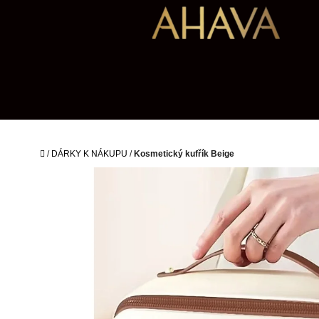
Přejít
na
obsah
Domů
/
DÁRKY K NÁKUPU
/
Kosmetický kufřík Beige