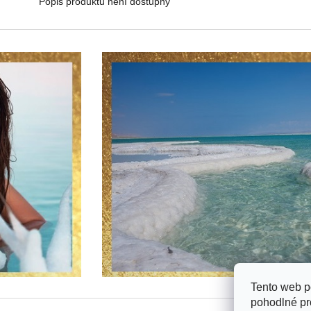
Popis produktu není dostupný
Tento web p
pohodlné pr
Z