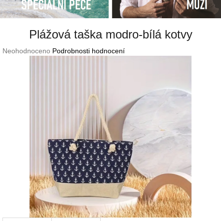
Plážová taška modro-bílá kotvy
Průměrné
Neohodnoceno
Podrobnosti hodnocení
hodnocení
produktu
je
0,0
z
5
hvězdiček.