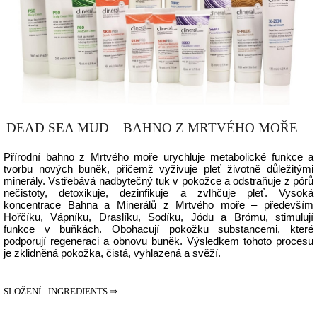
DEAD SEA MUD – BAHNO Z MRTVÉHO MOŘE
Přírodní bahno z Mrtvého moře urychluje metabolické funkce a
tvorbu nových buněk, přičemž vyživuje pleť životně důležitými
minerály. Vstřebává nadbytečný tuk v pokožce a odstraňuje z pórů
nečistoty, detoxikuje, dezinfikuje a zvlhčuje pleť. Vysoká
koncentrace Bahna a Minerálů z Mrtvého moře – především
Hořčíku, Vápníku, Draslíku, Sodíku, Jódu a Brómu, stimulují
funkce v buňkách. Obohacují pokožku substancemi, které
podporují regeneraci a obnovu buněk. Výsledkem tohoto procesu
je zklidněná pokožka, čistá, vyhlazená a svěží.
SLOŽENÍ - INGREDIENTS ⇒