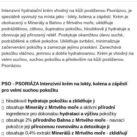
Intenzivní hydratační krém vhodný na kůži postiženou Psoriázou, je
speciálně vyvinutý na místa jako - lokty, kolena a zápěstí. Krém je
obohacený o Minerály a Bahno z Mrtvého moře, uklidňuje
podrážděnou, citlivou, šupinatou pokožku, hloubkově ji hydratuje a
obnovuje její přirozený reliéf. Poskytuje okamžitou úlevu suché,
podrážděné a citlivé pokožce. Uklidňuje svrbění, minimalizuje
začervenání pokožky a zamezuje jejímu praskání. Zanechává
pokožku vláčnou, jemnou a dobře hydratovanou. Krém je vhodný na
velmi suchou, suchou pokožku a především na kůži postiženou
Psoriázou.
PSO - PSORIÁZA Intenzivní krém na lokty, kolena a zápěstí
pro velmi suchou pokožku
hloubkově
hydratuje pokožku a zklidňuje
ji
obsahuje
Minerály z Mrtvého moře
a aktivní
přírodní
ingredience pro dokonalou
hydrataci a výživu
pokožky
obsahuje 2%
přírodního Bahna z Mrtvého moře
- navrací
pokožce její
přirozenou rovnováhu a detoxikuje ji
obsahuje 0,4% extrakt
Minerálů z Mrtvého moře
-
zklidňují