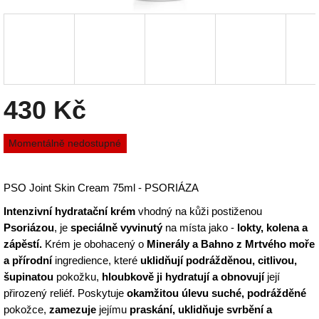
430 Kč
Měrná
Momentálně nedostupné
cena:
PSO Joint Skin Cream 75ml - PSORIÁZA
Intenzivní hydratační krém
vhodný na kůži postiženou
Psoriázou
, je
speciálně vyvinutý
na místa jako -
lokty, kolena a
zápěstí.
Krém je obohacený o
Minerály a Bahno z Mrtvého moře
a přírodní
ingredience, které
uklidňují podrážděnou, citlivou,
šupinatou
pokožku,
hloubkově ji hydratují a obnovují
její
přirozený reliéf. Poskytuje
okamžitou úlevu suché, podrážděné
pokožce,
zamezuje
jejímu
praskání, uklidňuje svrbění a