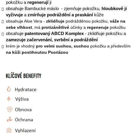
pokožku a
regenerují
ji
obsahuje Bambucké máslo - zjemňuje pokožku,
hloubkově ji
vyživuje
a
zmírňuje podráždění a praskání
kůže
obsahuje Aloe Vera -
zklidňuje
podrážděnou pokožku,
váže na
sebe vlhkost
, má
protizánětlivé
účinky a
regeneruje
pokožku
obsahuje
patentovaný ABCD Komplex
- zklidňuje pokožku a
zamezuje začervenání, svrbění a podráždění
krém je vhodný
pro velmi suchou, suchou
pokožku a především
na kůži postihnutou Psoriázou