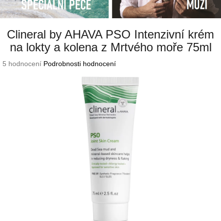
Clineral by AHAVA PSO Intenzivní krém
na lokty a kolena z Mrtvého moře 75ml
Průměrné
5 hodnocení
Podrobnosti hodnocení
hodnocení
produktu
je
5,0
z
5
hvězdiček.