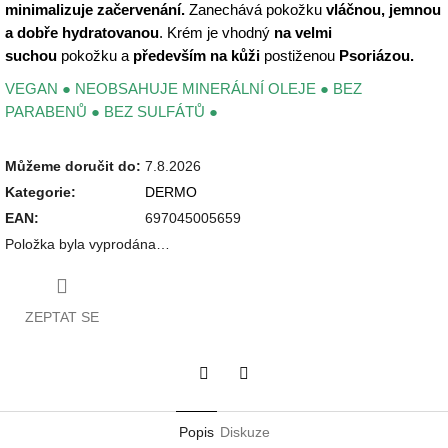
minimalizuje začervenání
.
Zanechává pokožku
vláčnou, jemnou
a dobře hydratovanou
. Krém je vhodný
na velmi
suchou
pokožku a
především na kůži
postiženou
Psoriázou.
VEGAN ● NEOBSAHUJE MINERÁLNÍ OLEJE ● BEZ
PARABENŮ ● BEZ SULFÁTŮ ●
Můžeme doručit do:
7.8.2026
Kategorie
:
DERMO
EAN
:
697045005659
Položka byla vyprodána…
ZEPTAT SE
Twitter
Facebook
Popis
Diskuze