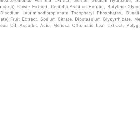
udoalteromonas Ferment Extract, Serine, Sodium Hydroxide, 
ricaria) Flower Extract, Centella Asiatica Extract, Butylene Glyc
Disodium Lauriminodipropionate Tocopheryl Phosphates, Dunali
Date) Fruit Extract, Sodium Citrate, Dipotassium Glycyrrhizate, M
eed Oil, Ascorbic Acid, Melissa Officinalis Leaf Extract, Polygl