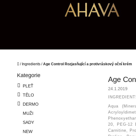
Přejít
na
obsah
Domů
/
Ingredients
/
Age Control Rozjasňující a protivráskový oční krém
P
Kategorie
Přeskočit
o
Age Cont
kategorie
s
PLEŤ
24.1.2019
t
TĚLO
r
INGREDIENT
a
DERMO
Aqua (Miner
n
Acryloyldim
MUŽI
n
Phenoxyethano
í
SADY
20, PEG-12 D
p
Carnitine, Pr
NEW