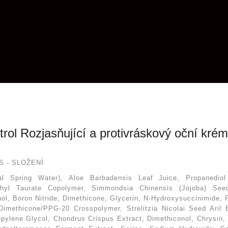
rol Rozjasňující a protivráskový oční krém
S - SLOŽENÍ
al Spring Water), Aloe Barbadensis Leaf Juice, Propanediol 
ethyl Taurate Copolymer, Simmondsia Chinensis (Jojoba) Seed
l, Boron Nitride, Dimethicone, Glycerin, N-Hydroxysuccinimide, Pa
imethicone/PPG-20 Crosspolymer, Strelitzia Nicolai Seed Aril Ex
opylene Glycol, Chondrus Crispus Extract, Dimethiconol, Chrysin, 