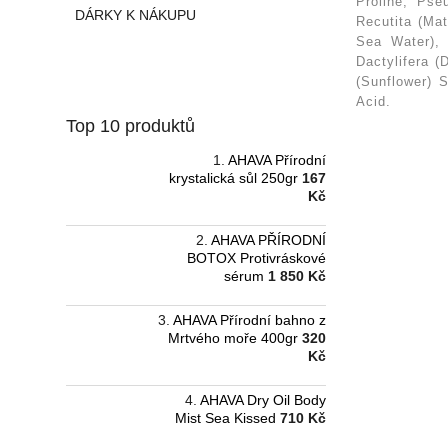
a
Proline, Pse
DÁRKY K NÁKUPU
n
Recutita (Mat
Sea Water), 
e
Dactylifera (
l
(Sunflower) S
Acid.
Top 10 produktů
AHAVA Přírodní
krystalická sůl 250gr
167
Kč
AHAVA PŘÍRODNÍ
BOTOX Protivráskové
sérum
1 850 Kč
AHAVA Přírodní bahno z
Mrtvého moře 400gr
320
Kč
AHAVA Dry Oil Body
Mist Sea Kissed
710 Kč