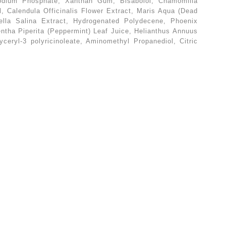
Sodium Phosphate, Xanthan Gum, Bisabolol, Chamomilla
ol, Calendula Officinalis Flower Extract, Maris Aqua (Dead
ella Salina Extract, Hydrogenated Polydecene, Phoenix
entha Piperita (Peppermint) Leaf Juice, Helianthus Annuus
yceryl-3 polyricinoleate, Aminomethyl Propanediol, Citric