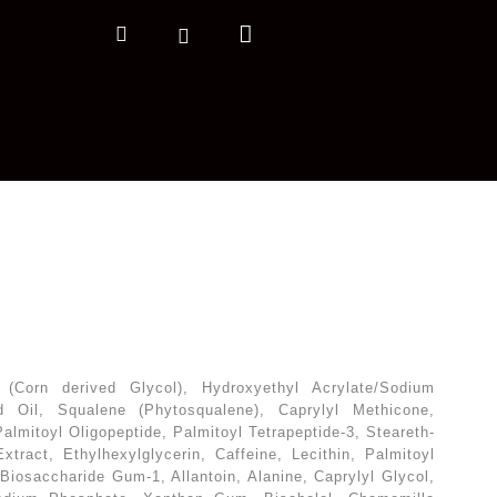
Nákupní
Hledat
Přihlášení
košík
(Corn derived Glycol), Hydroxyethyl Acrylate/Sodium
 Oil, Squalene (Phytosqualene), Caprylyl Methicone,
lmitoyl Oligopeptide, Palmitoyl Tetrapeptide-3, Steareth-
tract, Ethylhexylglycerin, Caffeine, Lecithin, Palmitoyl
Biosaccharide Gum-1, Allantoin, Alanine, Caprylyl Glycol,