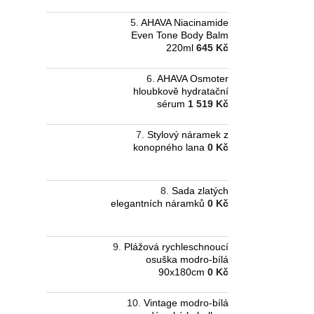
AHAVA Niacinamide
Even Tone Body Balm
220ml
645 Kč
AHAVA Osmoter
hloubkově hydratační
sérum
1 519 Kč
Stylový náramek z
konopného lana
0 Kč
Sada zlatých
elegantních náramků
0 Kč
Plážová rychleschnoucí
osuška modro-bílá
90x180cm
0 Kč
Vintage modro-bílá