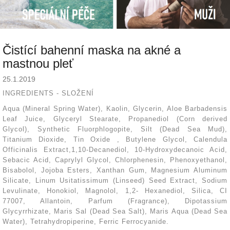
Čistící bahenní maska na akné a
mastnou pleť
25.1.2019
INGREDIENTS - SLOŽENÍ
Aqua (Mineral Spring Water), Kaolin, Glycerin, Aloe Barbadensis
Leaf Juice, Glyceryl Stearate, Propanediol (Corn derived
Glycol), Synthetic Fluorphlogopite, Silt (Dead Sea Mud),
Titanium Dioxide, Tin Oxide , Butylene Glycol, Calendula
Officinalis Extract,1,10-Decanediol, 10-Hydroxydecanoic Acid,
Sebacic Acid, Caprylyl Glycol, Chlorphenesin, Phenoxyethanol,
Bisabolol, Jojoba Esters, Xanthan Gum, Magnesium Aluminum
Silicate, Linum Usitatissimum (Linseed) Seed Extract, Sodium
Levulinate, Honokiol, Magnolol, 1,2- Hexanediol, Silica, CI
77007, Allantoin, Parfum (Fragrance), Dipotassium
Glycyrrhizate, Maris Sal (Dead Sea Salt), Maris Aqua (Dead Sea
Water), Tetrahydropiperine, Ferric Ferrocyanide.