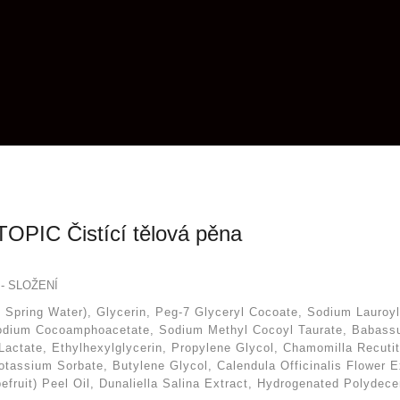
 TOPIC Čistící tělová pěna
- SLOŽENÍ
 Spring Water), Glycerin, Peg-7 Glyceryl Cocoate, Sodium Lauroy
odium Cocoamphoacetate, Sodium Methyl Cocoyl Taurate, Babassu O
Lactate, Ethylhexylglycerin, Propylene Glycol, Chamomilla Recutita
otassium Sorbate, Butylene Glycol, Calendula Officinalis Flower Ex
efruit) Peel Oil, Dunaliella Salina Extract, Hydrogenated Polydec