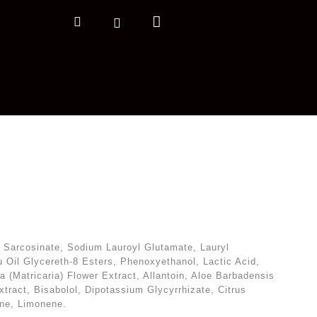
Nákupní
Hledat
Přihlášení
košík
l Sarcosinate, Sodium Lauroyl Glutamate, Lauryl
il Glycereth-8 Esters, Phenoxyethanol, Lactic Acid,
 (Matricaria) Flower Extract, Allantoin, Aloe Barbadensis
tract, Bisabolol, Dipotassium Glycyrrhizate, Citrus
ene, Limonene.