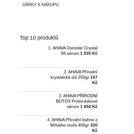
a
DÁRKY K NÁKUPU
n
e
l
Top 10 produktů
AHAVA Osmoter Crystal
X6 sérum
1 535 Kč
AHAVA Přírodní
krystalická sůl 250gr
167
Kč
AHAVA PŘÍRODNÍ
BOTOX Protivráskové
sérum
1 850 Kč
AHAVA Přírodní bahno z
Mrtvého moře 400gr
320
Kč