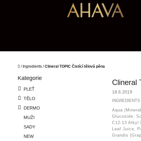
Přejít
na
obsah
Domů
/
Ingredients
/
Clineral TOPIC Čistící tělová pěna
P
Kategorie
Přeskočit
o
Clineral
kategorie
s
PLEŤ
18.6.2019
t
TĚLO
r
INGREDIENTS 
a
DERMO
Aqua (Mineral
n
Glucoside, S
MUŽI
n
C12-13 Alkyl 
í
SADY
Leaf Juice, P
p
Grandis (Grap
NEW