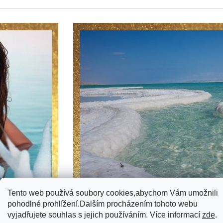
Tento web používá soubory cookies,abychom Vám umožnili
Z
pohodlné prohlížení.Dalším procházením tohoto webu
á
vyjadřujete souhlas s jejich používáním. Více informací
zde
.
Prodejna Praha 7
Doprava a platba
EET
GDPR