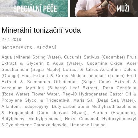
Minerální tonizační voda
27.1.2019
INGREDIENTS - SLOŽENÍ
Aqua (Mineral Spring Water), Cucumis Sativus (Cucumber) Fruit
Extract & Glycerin & Aqua (Water), Cocamine Oxide, Acer
Saccharinum (Sugar Maple) Extract & Citrus Aurantium Dulcis
(Orange) Fruit Extract & Citrus Medica Limonum (Lemon) Fruit
Extract & Saccharum Officinarum (Sugar Cane) Extract &
Vaccinium Myrtillus (Bilberry) Leaf Extract, Rosa Centifolia
(Rose Water) Flower Water, Peg-40 Hydrogenated Castor Oil &
Propylene Glycol & Trideceth-9, Maris Sal (Dead Sea Water),
Allantoin, Iodopropynyl Butylcarbamate & Methylisothiazolinone
& Propanediol (Corn derived Glycol), Parfum (Fragrance),
Butylphenyl Methylpropional, Hexyl Cinnamal, Hydroxyisohexyl
3-Cyclohexene Carboxaldehyde, Limonene,Linalool.