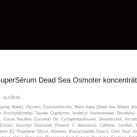
SuperSérum Dead Sea Osmoter koncentrát
- SLOŽENÍ
Spring Water), Glycerin, Cyclomethicone, Maris Aqua (Dead Sea Water), Al
m Acryloyldimethyl Taurate Copolymer, Isodecyl Isononanoate, Diisobutyl
, Cocos Nucifera (Coconut) Oil, Cyclopentasiloxane, Dimethiconol, Ascorb
tract, Ascorbyl Glucoside (Vitamin C derivative), Caffeine, Lecithin,
amin E), Propylene Glycol, Allantoin, Biosaccharide Gum-1, Citric Acid, A