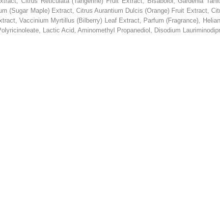
xtract, Citrus Reticulata (Tangerine) Fruit Extract, Bisabolol, Gardenia Ta
m (Sugar Maple) Extract, Citrus Aurantium Dulcis (Orange) Fruit Extract, C
tract, Vaccinium Myrtillus (Bilberry) Leaf Extract, Parfum (Fragrance), Helia
Polyricinoleate, Lactic Acid, Aminomethyl Propanediol, Disodium Lauriminodi