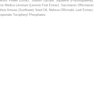
hitensis Flower Extract, Sodium Lactate, Squalene (Phytosqualene),
itrus Medica Limonum (Lemon) Fruit Extract, Saccharum Officinarum
nthus Annuus (Sunflower) Seed Oil, Melissa Officinalis Leaf Extract,
propionate Tocopheryl Phosphates.