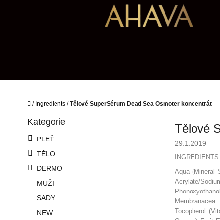
Přejít
na
obsah
Domů
/
Ingredients
/
Tělové SuperSérum Dead Sea Osmoter koncentrát
P
Kategorie
Přeskočit
o
Tělové 
kategorie
s
PLEŤ
29.1.2019
t
TĚLO
r
INGREDIENTS 
a
DERMO
Aqua (Mineral 
n
Acrylate/Sodiu
MUŽI
n
Phenoxyethanol
í
SADY
Membranacea Ex
p
Tocopherol (Vit
NEW