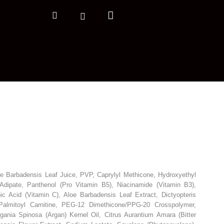
Nákupní
Hledat
Přihlášení
košík
oe Barbadensis Leaf Juice, PVP, Caprylyl Methicone, Hydroxyethyl
 Adipate, Panthenol (Pro Vitamin B5), Niacinamide (Vitamin B3),
ic Acid (Vitamin C), Aloe Barbadensis Leaf Extract, Dictyopteris
 Palmitoyl Carnitine, PEG-12 Dimethicone/PPG-20 Crosspolymer,
rgania Spinosa (Argan) Kernel Oil, Citrus Aurantium Amara (Bitter