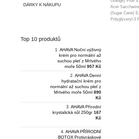
a
Orange) Fruit E
DÁRKY K NÁKUPU
n
Acer Saccharinu
(Sugar Cane) Ex
e
Polyglyceryl-3 
l
Top 10 produktů
AHAVA Noční výživný
krém pro normální až
suchou pleť z Mrtvého
moře 50ml
957 Kč
AHAVA Denní
hydratační krém pro
normální až suchou pleť z
Mrtvého moře 50ml
890
Kč
AHAVA Přírodní
krystalická sůl 250gr
167
Kč
AHAVA PŘÍRODNÍ
BOTOX Protivráskové