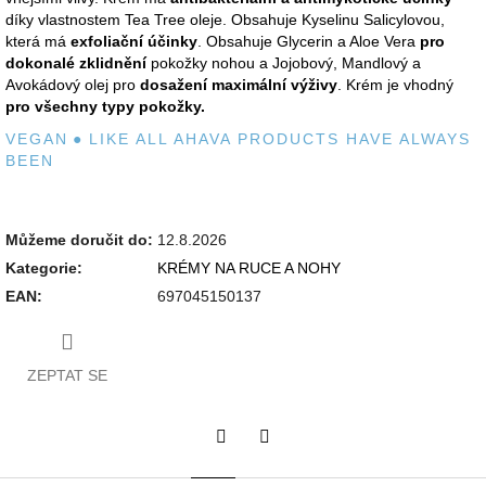
díky vlastnostem Tea Tree oleje. Obsahuje Kyselinu Salicylovou,
která má
exfoliační účinky
. Obsahuje Glycerin a Aloe Vera
pro
dokonalé zklidnění
pokožky nohou a Jojobový, Mandlový a
Avokádový olej pro
dosažení maximální výživy
. Krém je vhodný
pro všechny typy pokožky.
VEGAN
●
LIKE ALL AHAVA PRODUCTS HAVE ALWAYS
BEEN
Můžeme doručit do:
12.8.2026
Kategorie
:
KRÉMY NA RUCE A NOHY
EAN
:
697045150137
ZEPTAT SE
Twitter
Facebook