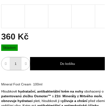
360 Kč
Měrná
Skladem
cena:
Do košíku
Mineral Foot Cream 100ml
Hloubkově
hydratační, antibakteriální krém na nohy
obohacený o
patentovanú zložku Osmoter™
s
21ti Minerály z Mrtvého moře
,
obnovuje hydrataci
pleti, hloubkově ji v
yživuje a chrání
před všemi
vnějšími vlivy. Krém má
antibakteriální a antimykotické účinky