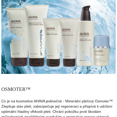
OSMOTER
™
Co je na kosmetice AHAVA jedinečné - Minerální pleťový Osmoter™.
Zlepšuje stav pleti, zabezpečuje její regeneraci a přispívá k udržení
optimální hladiny vlhkosti pleti. Chrání pokožku proti škodám
způsobených znečištěným ovzduším a zpomaluje proces stárnutí