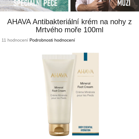
AHAVA Antibakteriální krém na nohy z
Mrtvého moře 100ml
Průměrné
11 hodnocení
Podrobnosti hodnocení
hodnocení
produktu
je
4,8
z
5
hvězdiček.