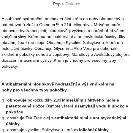
Popis
Diskuze
Hloubkově hydratační, antibakteriální krém na nohy obohacený o
patentovanú zložku Osmoter™ s 21ti Minerály z Mrtvého moře,
obnovuje hydrataci pleti, hloubkově ji vyživuje a chrání před všemi
vnějšími vlivy. Krém má antibakteriální a antimykotické účinky díky
obsahuj Tea Tree oleje. Obsahuje Kyselinu Salicylovou, která má
exfoliační účinky. Obsahuje Glycerin a Aloe Vera pro dokonalé
zklidnění pokožky nohou a Jojobový, Mandlový a Avokádový olej pro
dosažení maximální výživy. Krém je vhodný pro všechny typy
pokožky.
Antibakteriální hloubkově hydratační a výživný krém na
nohy
pro všechny typy pokožky
obnovuje
pokožku díky
21ti Minerálům z Mrtvého moře
a
patentované
složce Osmoter, které
uzamykají vodu hluboko v
pokožce
obsahuje Tea Tree olej s
antibakteriálními a antimykotickými
účinky
obsahuje kyselinu Salicylovou - má
exfoliační účinky