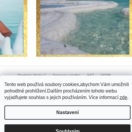
Z
á
Prodejna Praha 7
Doprava a platba
EET
GDPR
p
Obchodní podmínky
Reklamace
Kontakt
Tento web používá soubory cookies,abychom Vám umožnili
a
pohodlné prohlížení.Dalším procházením tohoto webu
t
vyjadřujete souhlas s jejich používáním. Více informací
zde
.
Copyright 2026
www.ahavacentrum.cz
. Všechna práva
Vytvořil Shoptet
í
vyhrazena.
Nastavení
Souhlasím