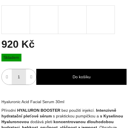
920 Kč
Měrná
Skladem
cena:
Do košíku
Hyaluronic Acid Facial Serum 30ml
Přírodní
HYALURON BOOSTER
bez použití injekcí.
Intenzivně
hydratační pleťové sérum
s praktickou pumpičkou a
s Kyselinou
Hyaluronovou
dodává pleti
koncentrovanou dlouhodobou
hydrataci, hebkost, pružnost, vláčnost a jemnost
. Obsahuje