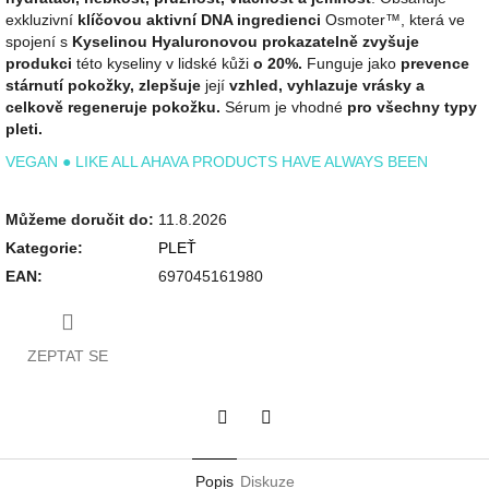
exkluzivní
klíčovou aktivní DNA ingredienci
Osmoter™, která ve
spojení s
Kyselinou Hyaluronovou prokazatelně zvyšuje
produkci
této kyseliny v lidské kůži
o 20%.
Funguje jako
prevence
stárnutí pokožky, zlepšuje
její
vzhled, vyhlazuje vrásky a
celkově regeneruje pokožku.
Sérum je vhodné
pro všechny typy
pleti.
VEGAN ● LIKE ALL AHAVA PRODUCTS HAVE ALWAYS BEEN
Můžeme doručit do:
11.8.2026
Kategorie
:
PLEŤ
EAN
:
697045161980
ZEPTAT SE
Twitter
Facebook
Popis
Diskuze