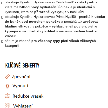
obsahuje Kyselinu Hyaluronovou Cristalhyal® - čistá kyselina,
která má
24hodinový hydratační účinek
a je
identická
s
kyselinou, která se
přirozeně vyskytuje
v naší kůži
obsahuje Kyselinu Hyaluronovou PrimalHyal50 - proniká
hluboko
do buněk pod povrchem pokožky
a pomáhá tak
zvyšovat
hladinu vlhkosti
v pokožce –
vyhlazuje její povrch
, pleť je
kypřejší a má mladistvý vzhled
s
menším počtem linek a
vrásek
sérum je vhodné
pro všechny typy pleti všech věkových
kategorií