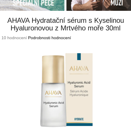
AHAVA Hydratační sérum s Kyselinou
Hyaluronovou z Mrtvého moře 30ml
Průměrné
10 hodnocení
Podrobnosti hodnocení
hodnocení
produktu
je
4,6
z
5
hvězdiček.