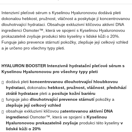
Intenzivní pleťové sérum s Kyselinou Hyaluronovou dodává pleti
dokonalou hebkost, pružnost, vláčnost a poskytuje jí koncentrovanou
dlouhotrvající hydrataci. Obsahuje exkluzivní klíčovou aktivní DNA
ingredienci Osmoter™, která ve spojení s Kyselinou Hyaluronovou
prokazatelně zvyšuje produkci této kyseliny v lidské kůži o 20%.
Funguje jako prevence stárnutí pokožky, zlepšuje její celkový vzhled
a je určeno pro všechny t
ypy pleti.
HYALURON BOOSTER Intenzivně hydratační pleťové sérum s
Kyselinou Hyaluronovou pro všechny typy pleti
dodává pleti
koncentrovanou dlouhotrvající hloubkovou
hydrataci,
dokonalou
hebkost, pružnost, vláčnost
,
předchází
ztrátě hydratace
pleti a
posiluje kožní bariéru
funguje jako
dlouhotrvající prevence stárnutí
pokožky a
zlepšuje její celkový vzhled
obsahuje exkluzivní klíčovou p
atentovanou aktivní DNA
ingredienci
Osmoter™, která ve spojení s
Kyselinou
Hyaluronovou prokazatelně zvyšuje
produkci této kyseliny
v
lidské kůži o 20%