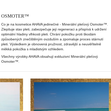
OSMOTER™
Co je na kosmetice AHAVA jedinečné - Minerální pleťový Osmoter™.
Zlepšuje stav pleti, zabezpečuje její regeneraci a přispívá k udržení
optimální hladiny vlhkosti pleti. Chrání pokožku proti škodám
způsobených znečištěným ovzduším a zpomaluje proces stárnutí
pleti. Výsledkem je obnovená pružnost, zdravější a neuvěřitelně
měkká pokožka s mladistvým vzhledem.
Všechny výrobky AHAVA obsahují exkluzivní Minerální pleťový
Osmoter™.