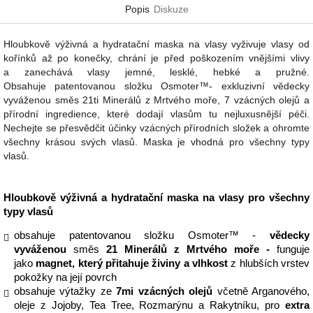
Popis
Diskuze
Hloubkově výživná a hydratační maska na vlasy vyživuje vlasy od
kořínků až po konečky, chrání je před poškozením vnějšími vlivy
a zanechává vlasy jemné, lesklé, hebké a pružné.
Obsahuje patentovanou složku Osmoter™- exkluzivní vědecky
vyváženou směs 21ti Minerálů z Mrtvého moře, 7 vzácných olejů a
přírodní ingredience, které dodají vlasům tu nejluxusnější péči.
Nechejte se přesvědčit účinky vzácných přírodních složek a ohromte
všechny krásou svých vlasů. Maska je vhodná pro všechny typy
vlasů.
Hloubkově výživná a hydratační maska na vlasy pro všechny
typy vlasů
obsahuje patentovanou složku Osmoter™ -
vědecky
vyváženou
směs
21 Minerálů z Mrtvého moře -
funguje
jako
magnet, který přitahuje živiny a vlhkost
z hlubších vrstev
pokožky na její povrch
obsahuje výtažky ze
7mi vzácných olejů
včetně Arganového,
oleje z Jojoby, Tea Tree, Rozmarýnu a Rakytníku, pro
extra