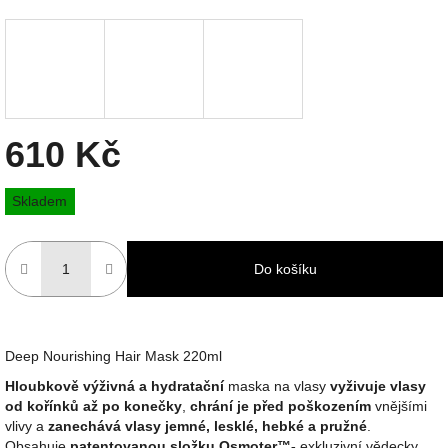
610 Kč
Měrná
Skladem
cena:
Do košíku
Deep Nourishing Hair Mask 220ml
Hloubkově výživná a hydratační
maska na vlasy
vyživuje vlasy
od kořínků až po konečky
,
chrání je před poškozením
vnějšími
vlivy a
zanechává vlasy jemné, lesklé, hebké a pružné
.
Obsahuje
patentovanou složku Osmoter™-
exkluzivní vědecky