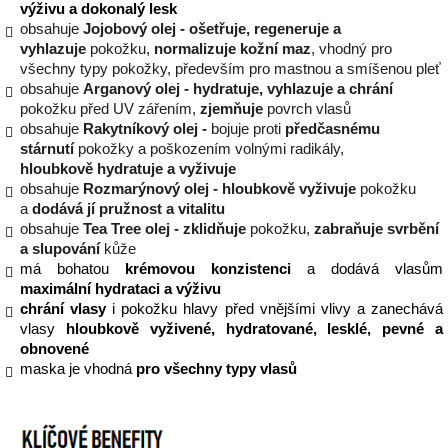
výživu a dokonalý lesk
obsahuje
Jojobový olej - ošetřuje, regeneruje a
vyhlazuje
pokožku,
normalizuje kožní maz
, vhodný pro
všechny typy pokožky, především pro mastnou a smíšenou pleť
obsahuje
Arganový olej - hydratuje, vyhlazuje a chrání
pokožku před UV zářením,
zjemňuje
povrch vlasů
obsahuje
Rakytníkový olej -
bojuje proti
předčasnému
stárnutí
pokožky a poškozením volnými radikály,
hloubkově hydratuje a vyživuje
obsahuje
Rozmarýnový olej - hloubkově vyživuje
pokožku
a
dodává jí pružnost a vitalitu
obsahuje
Tea Tree olej - zklidňuje
pokožku,
zabraňuje svrbění
a slupování
kůže
má bohatou
krémovou konzistenci
a dodává vlasům
maximální hydrataci a výživu
chrání vlasy
i pokožku hlavy před vnějšími vlivy a zanechává
vlasy
hloubkově vyživené, hydratované, lesklé, pevné a
obnovené
maska je vhodná
pro všechny typy vlasů