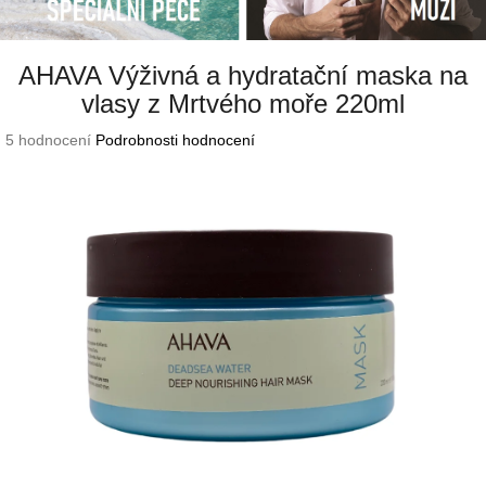
AHAVA Výživná a hydratační maska na
vlasy z Mrtvého moře 220ml
Průměrné
5 hodnocení
Podrobnosti hodnocení
hodnocení
produktu
je
4,8
z
5
hvězdiček.