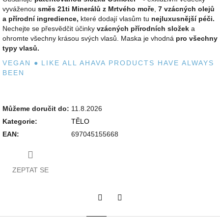
vyváženou
směs 21ti Minerálů z Mrtvého moře
,
7 vzácných olejů
a přírodní ingredience,
které dodají vlasům tu
nejluxusnější péči.
Nechejte se přesvědčit účinky
vzácných přírodních složek
a
ohromte všechny krásou svých vlasů. Maska je vhodná
pro všechny
typy vlasů.
VEGAN
●
LIKE ALL AHAVA PRODUCTS HAVE ALWAYS
BEEN
Můžeme doručit do:
11.8.2026
Kategorie
:
TĚLO
EAN
:
697045155668
ZEPTAT SE
Twitter
Facebook