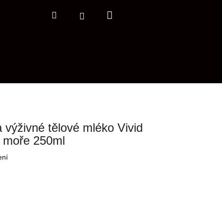
Nákupní
Hledat
Přihlášení
košík
výživné tělové mléko Vivid
o moře 250ml
ení