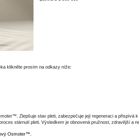
éka klikněte prosím na odkazy níže:
er™. Zlepšuje stav pleti, zabezpečuje její regeneraci a přispívá k u
ces stárnutí pleti. Výsledkem je obnovená pružnost, zdravější a 
eťový Osmoter™.