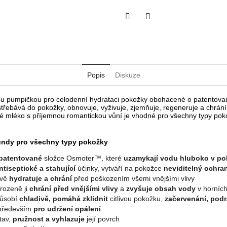
Twitter
Facebook
Popis
Diskuze
kou pumpičkou pro celodenní hydrataci pokožky obohacené o patentov
vstřebává do pokožky, obnovuje, vyživuje, zjemňuje, regeneruje a chrán
é mléko s příjemnou romantickou vůní je vhodné pro všechny typy pok
gundy pro všechny typy pokožky
patentované
složce Osmoter™, které
uzamykají vodu hluboko v p
ntiseptické a stahující
účinky, vytváří na pokožce
neviditelný ochra
ově
hydratuje a chrání
před poškozením všemi vnějšími vlivy
irozeně ji
chrání před vnějšími vlivy
a
zvyšuje obsah vody
v horních
ůsobí
chladivě, pomáhá zklidnit
citlivou pokožku,
začervenání, pod
především
pro udržení opálení
stav,
pružnost a vyhlazuje
její povrch