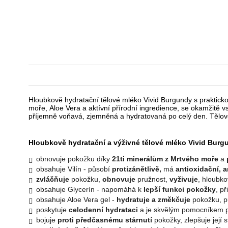
Hloubkově hydratační tělové mléko Vivid Burgundy s praktic
moře, Aloe Vera a aktívní přírodní ingredience, se okamžitě 
příjemně voňavá, zjemněná a hydratovaná po celý den. Tělov
Hloubkově hydratační a výživné tělové mléko Vivid Bur
obnovuje pokožku díky
21ti minerálům z Mrtvého moře
a
obsahuje Vilín - působí
protizánětlivě,
má
antioxidační, a
zvláčňuje
pokožku,
obnovuje
pružnost,
vyživuje
, hloubk
obsahuje Glycerín - napomáhá k
lepší funkci pokožky
, př
obsahuje Aloe Vera gel -
hydratuje a změkčuje
pokožku, p
poskytuje
celodenní hydrataci
a je skvělým pomocníkem 
bojuje
proti předčasnému stárnutí
pokožky, zlepšuje její 