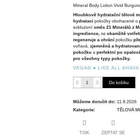
hvězdiček.
Mineral Body Lotion Vivid Burgu
Hloubkově hydratační tělové m
hydrataci
pokožky obohacené o
exkluzivní
směs
21
Minerálů z M
ingredience,
se
okamžitě vstře
regeneruje a chrání
pokožku
př
voňavá,
zjemněná a hydratovan
pokožku
a
perfektní po opalov
pro všechny typy pokožky.
VEGAN
●
LIKE ALL AHAV
Do košíku
Můžeme doručit do:
11.8.2026
Kategorie
:
TĚLOVÁ M
TISK
ZEPTAT SE