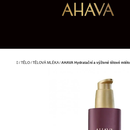
Přejít
na
obsah
Domů
/
TĚLO
/
TĚLOVÁ MLÉKA
/
AHAVA Hydratační a výživné tělové mlék