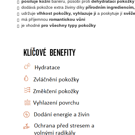
posiluje kožní
bariéru, působí proti
dehydrataci pokožky 
dodává pokožce extra živiny díky
přírodním ingrediencím,
udržuje
vlhkost pokožky, vyhlazuje ji
a poskytuje jí
svěže
má příjemnou
romantickou vůni
je vhodné
pro všechny typy pokožky