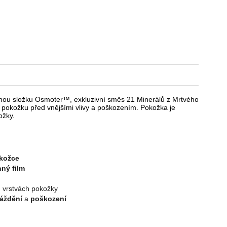
anou složku Osmoter™, exkluzivní směs 21 Minerálů z Mrtvého
í pokožku před vnějšími vlivy a poškozením. Pokožka je
ožky.
okožce
nný film
 vrstvách pokožky
ráždění
a
poškození