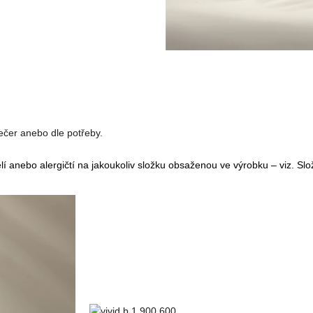
ečer anebo dle potřeby.
ělí anebo alergičtí na jakoukoliv složku obsaženou ve výrobku – viz. Slo