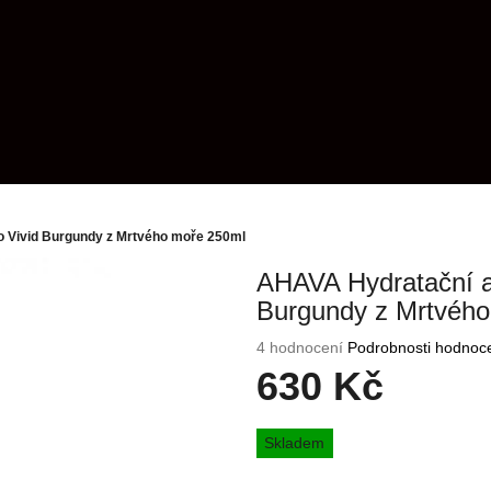
o Vivid Burgundy z Mrtvého moře 250ml
AHAVA Hydratační a 
Burgundy z Mrtvéh
Průměrné
4 hodnocení
Podrobnosti hodnoc
hodnocení
630 Kč
produktu
je
Měrná
5,0
Skladem
cena:
z
5