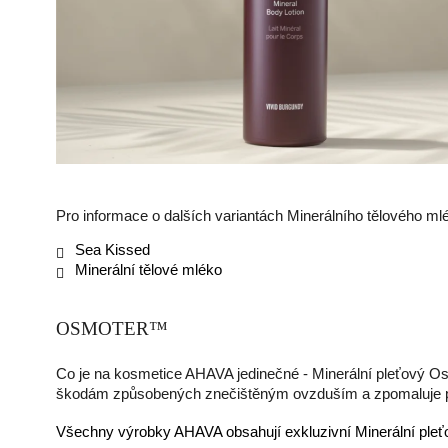
Pro informace o dalších variantách Minerálního tělového ml
Sea Kissed
Minerální tělové mléko
OSMOTER
™
Co je na kosmetice AHAVA jedinečné - Minerální pleťový Osmot
škodám způsobených znečištěným ovzduším a zpomaluje pro
Všechny výrobky AHAVA obsahují exkluzivní Minerální pl