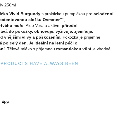
ndy 250ml
léko
Vivid Burgundy
s praktickou pumpičkou pro
celodenní
patentovanou složku Osmoter™
,
rtvého moře,
Aloe Vera a aktívní
přírodní
bává do pokožky, obnovuje, vyživuje, zjemňuje,
ed vnějšími vlivy a poškozením.
P
okožka je příjemně
á po celý den
. Je
ideální na letní péči o
ání.
Tělové mléko s příjemnou
romantickou vůní
je vhodné
A PRODUCTS HAVE ALWAYS BEEN
LÉKA